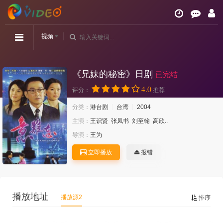
视频
《兄妹的秘密》日剧
已完结
4.0
评分：
推荐
分类：
港台剧
台湾
2004
主演：
王识贤
张凤书
刘至翰
高欣..
导演：
王为
立即播放
报错
播放地址
播放源2
排序