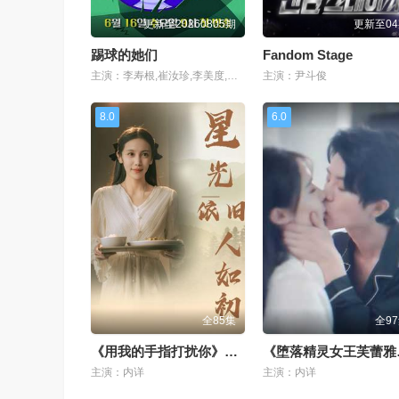
更新至20260805期
更新至0
踢球的她们
Fandom Stage
主演：李寿根,崔汝珍,李美度,金才禾,张真熙,郑慧仁,池易洙,이영표,한채아,심하은,명서현,양은지,남현희,박승희,이성미,신봉선,이경실,조혜련
主演：尹斗俊
8.0
6.0
全85集
全9
《用我的手指打扰你》国语
《堕
主演：内详
主演：内详