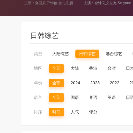
主演：金国振,尹钟信,金九拉,曹圭贤,梁俊日
主演：金钟民,文世允 Se-yoon Moon,延政勋,金宣虎
日韩综艺
类型
大陆综艺
日韩综艺
港台综艺
地区
全部
大陆
香港
台湾
日
年份
全部
2024
2023
2022
2
语言
全部
国语
粤语
英语
日
排序
时间
人气
评分