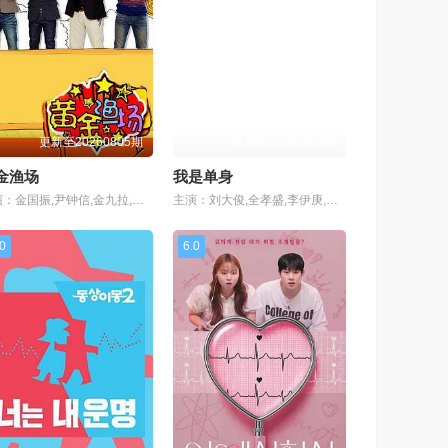
更新至20260805期
更新至20260805期
金渔场
我是单身
主演：金国振,尹钟信,金九拉,曹圭贤,梁俊日
主演：刘大俊,全孝盛,李伊庚,宋海娜
.0
6.0