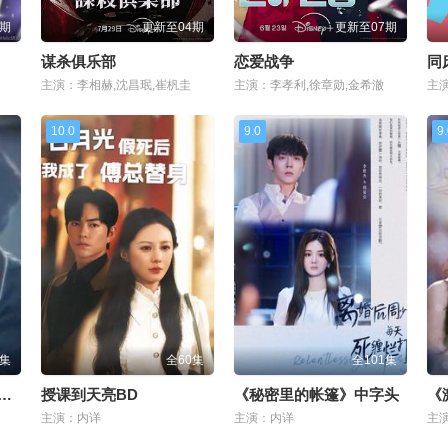
4期
更新至04期
更新至07期
谋杀俱乐部
恋爱战争
同
主演：李相赫,沈昌珉,崔杋圭
主演：李孝利,徐章勋,金希澈
10.0
9.0
9
7集
全60集
全101集
落精灵女王芙蕾雅》HD
授课到天亮BD
《秘密里的帐篷》中字头
《
主演：内详
主演：内详
主