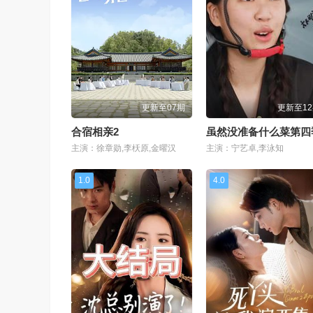
更新至07期
更新至1
合宿相亲2
虽然没准备什么菜第四
主演：徐章勋,李枖原,金曜汉
主演：宁艺卓,李泳知
1.0
4.0