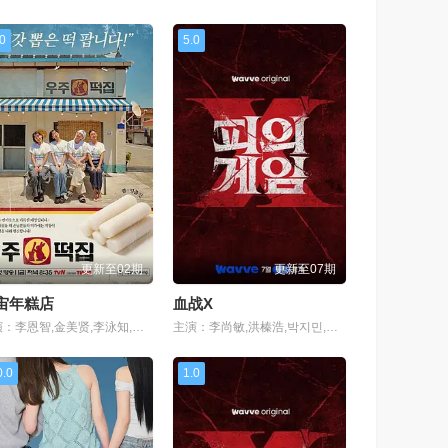
.0
5.0
更新至02期
更新至07期
宙年糕店
血战X
主演：李恩智,金美贤,李泳知,安宥真
主演：李尚敏,洪榛浩,박지민,곽범,서출구,하승진
0.0
1.0