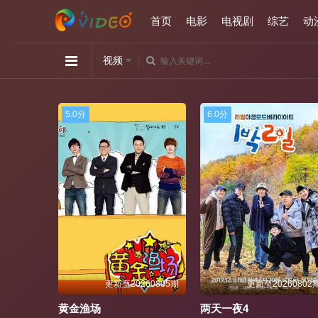
首页
电影
电视剧
综艺
动
视频
6.0分
4.0分
260805期
更新至20260802期
更新至20250222
两天一夜4
《朋友夫妻:交换》1