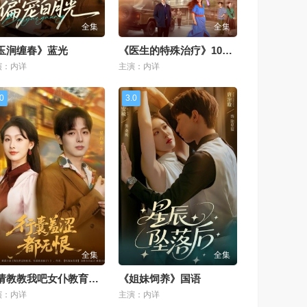
全集
全集
玉涧缠春》蓝光
《医生的特殊治疗》1080P
演：内详
主演：内详
.0
3.0
全集
全集
《请教教我吧女仆教育》蓝光
《姐妹饲养》国语
演：内详
主演：内详