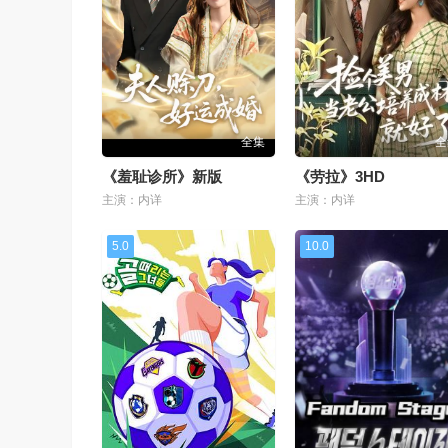
全集
全
《羞耻诊所》新版
《劳拉》3HD
主演：内详
主演：内详
5.0
10.0