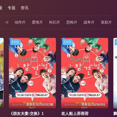
漫
专题
资讯
动作片
爱情片
科幻片
恐怖片
战争片
喜剧片
2.0分
5.0分
期
更新至20250301
更新至20250228
老人船上弄雨荷
飘雪影视在线观看完整高清