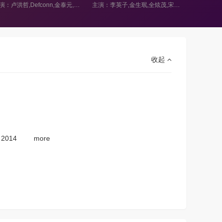
主演：李英子,金生珉,全炫茂,宋恩伊,梁世亨,洪真英,柳炳宰
主演：申东烨,徐章勋,韩惠珍,金建模
收起
2014
more