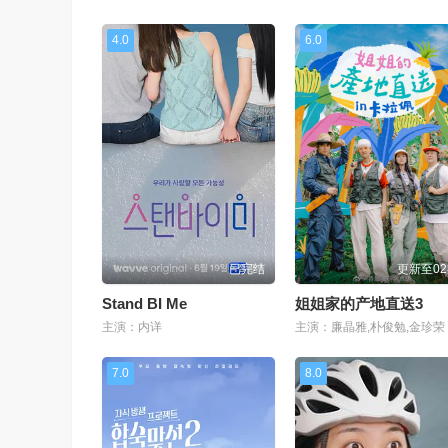
4.0
6.0
已完结
更新至0
Stand BI Me
姐姐家的产地直送3
主演：内详
主演：廉晶雅,朴俊勉,金珍荣
7.0
8.0