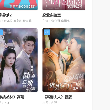
更新至20260804期
更新至10期
床异梦2
恋爱实验室
主演：金九拉,徐章勋,秋瓷炫,于晓光
主演：查尔斯,李周宪
.0
7.0
全80集
全65集
激战丛林》高清
《高柳夫人》新版
演：内详
主演：内详