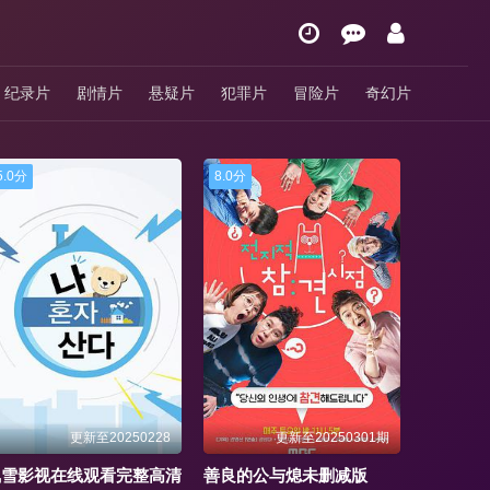
纪录片
剧情片
悬疑片
犯罪片
冒险片
奇幻片
8.0分
2.0分
2.0分
更新至20250301期
更新至20250316
善良的公与熄未删减版
激战的后厨3电视剧
《尼姑小