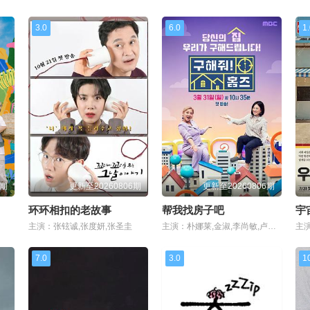
3.0
6.0
1
2期
更新至20260806期
更新至20260806期
环环相扣的老故事
帮我找房子吧
宇
主演：张铉诚,张度妍,张圣圭
主演：朴娜莱,金淑,李尚敏,卢洪哲,洪真京,黄光熙
7.0
3.0
1