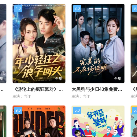
4.0
3.0
9
集
全集
全集
轮上的疯狂派对》国语
《游轮上的疯狂派对》全集
大黑狗与少归43集免费播放
《
主演：内详
主演：内详
主
9.0
5.0
5