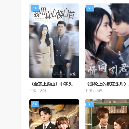
3.0
6.0
全集
全
《金莲上梁山》中字头
《游
主演：内详
主演：内详
3.0
3.0