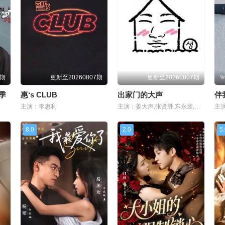
2期
更新至20260807期
更新至20260807期
季
惠‘s CLUB
出家门的大声
伴我
主演：李惠利
主演：姜大声,张贤胜,东永裴,周元,高庚杓,朴志妍 Gummy,李娜拉,柳伊秀,尹厦情,朴山多拉,李准,李侑菲,李正信,崔东旭,金俊秀,金炯秀,权志龙
主
8.0
2.0
5