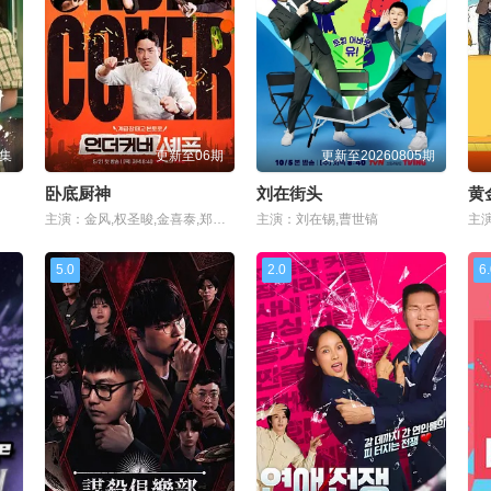
集
更新至06期
更新至20260805期
卧底厨神
刘在街头
黄
主演：金风,权圣晙,金喜泰,郑智善
主演：刘在锡,曹世镐
5.0
2.0
6