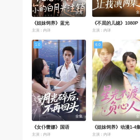
全集
全
《姐妹饲养》蓝光
《不屈的儿媳》1080P
主演：内详
主演：内详
1.0
6.0
全集
全
《女仆蕾娜》国语
主演：内详
主演：内详