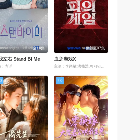
全14集
更新至07集
左右 Stand BI Me
血之游戏X
演：内详
主演：李尚敏,洪榛浩,박지민,곽범,서출구,하승진
.0
7.0