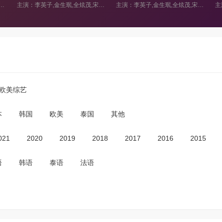
主演：李英子,金生珉,全炫茂,宋恩伊,梁世亨,洪真英,柳炳宰
主演：李英子,金生珉,全炫茂,宋恩伊,梁世亨,洪真英,柳炳宰
主演：卢洪哲,Defconn,金泰元,金光奎,徐仁国,李成宰,安七炫,梁耀燮,滑川康男,金永健,李太坤,金烔完,黄致列
欧美综艺
本
韩国
欧美
泰国
其他
021
2020
2019
2018
2017
2016
2015
语
韩语
泰语
法语