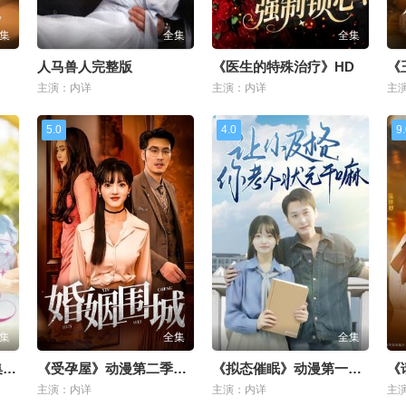
集
全集
全集
人马兽人完整版
《医生的特殊治疗》HD
《
主演：内详
主演：内详
主
5.0
4.0
9
集
全集
全集
《姐妹饲养》动漫1-4集观看
《受孕屋》动漫第二季百度网盘
《拟态催眠》动漫第一集在线观看
主演：内详
主演：内详
主