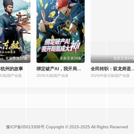
第173集
第174集
第175集
第176集
第181集
第182集
第183集
第184集
第189集
第190集
更新至第17集
更新至第39集
更新至第94
与杭州的故事
绑定破产AI，我开局氪成大神动态漫
全民转职：驭龙师是最弱
国大陆/国产动漫
2026/大陆/国产动漫
2025/中国大陆/国产动漫
豫ICP备05013308号 Copyright © 2015-2025 All Rights Reserved