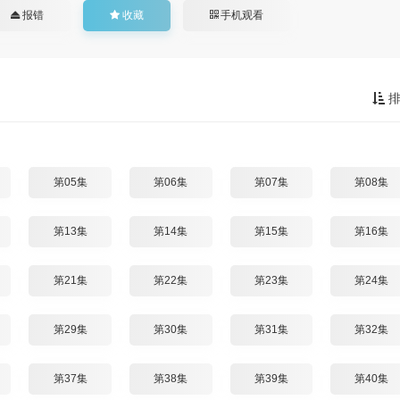
报错
收藏
手机观看
排
第05集
第06集
第07集
第08集
第13集
第14集
第15集
第16集
第21集
第22集
第23集
第24集
第29集
第30集
第31集
第32集
第37集
第38集
第39集
第40集