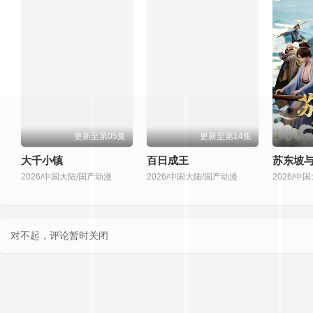
第169集
第170集
第171集
第172集
第177集
第178集
第179集
第180集
第185集
第186集
第187集
第188集
更新至第05集
更新至第14集
大千小镇
百日成王
苏东坡
2026/中国大陆/国产动漫
2026/中国大陆/国产动漫
2026/中
对不起，评论暂时关闭