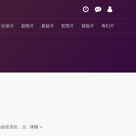
纪录片
剧情片
悬疑片
犯罪片
冒险片
奇幻片
超级系统，当..
详情