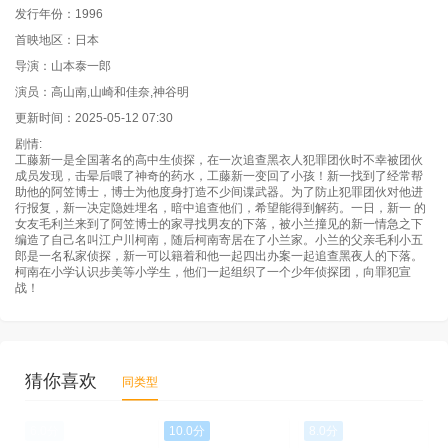
发行年份：1996
第45集
第46集
第47集
第48集
首映地区：日本
导演：山本泰一郎
第49集
第50集
第51集
第52集
演员：高山南,山崎和佳奈,神谷明
第53集
第54集
第55集
第56集
更新时间：2025-05-12 07:30
剧情:
第57集
第58集
第59集
第60集
工藤新一是全国著名的高中生侦探，在一次追查黑衣人犯罪团伙时不幸被团伙
成员发现，击晕后喂了神奇的药水，工藤新一变回了小孩！新一找到了经常帮
助他的阿笠博士，博士为他度身打造不少间谍武器。为了防止犯罪团伙对他进
第61集
第62集
第63集
第64集
行报复，新一决定隐姓埋名，暗中追查他们，希望能得到解药。一日，新一 的
女友毛利兰来到了阿笠博士的家寻找男友的下落，被小兰撞见的新一情急之下
编造了自己名叫江户川柯南，随后柯南寄居在了小兰家。小兰的父亲毛利小五
第65集
第66集
第67集
第68集
郎是一名私家侦探，新一可以籍着和他一起四出办案一起追查黑夜人的下落。
柯南在小学认识步美等小学生，他们一起组织了一个少年侦探团，向罪犯宣
第69集
第70集
第71集
第72集
战！
第73集
第74集
第75集
第76集
第77集
第78集
第79集
第80集
猜你喜欢
同类型
第81集
第82集
第83集
第84集
6.0分
10.0分
8.0分