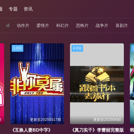
漫
专题
资讯
动作片
爱情片
科幻片
恐怖片
战争片
喜剧片
4.0分
3.0分
期
更新至20250430
更新至20250501期
《真刀实干》李蕾丽完整版
韩剧《老板娘2》