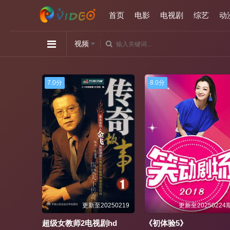
首页
电影
电视剧
综艺
动
视频
8.0分
1.0分
0250219
更新至20250224期
更新至20250317
剧hd
《初体验5》
《互换人妻BD中字》