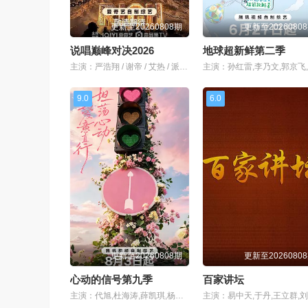
更新至20260808期
更新至2026080
说唱巅峰对决2026
地球超新鲜第二季
主演：严浩翔 / 谢帝 / 艾热 / 派克特 / 功夫胖 / 盛宇 / 杨长青 / 刘嘉裕 / 米尔艾力 / 李斯丹妮 / 布瑞吉 / 翁杰 / 黄旭 / 杨博睿 / 吴嘉轩 / 白景屹 / 贰万 / 孙旸 / 李大奔 / 徐赢 / 郭颖
9.0
6.0
更新至20260808期
更新至2026080
心动的信号第九季
百家讲坛
主演：代旭,杜海涛,薛凯琪,杨超越,张纯烨,曹以恒,陈鹤文,崔凯怡,崔译航,梁人方,沙玥儿,孙柏涵,孙启萌,吴思颖,于洋,赵希伦