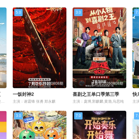
5.0
3.0
7
8期
更新至20260808期
更新至20260808期
夏
一饭封神2
喜剧之王单口季第三季
快
主演：关晓彤、李昀锐、毛俊杰、边天扬、王翰闻、高秋梓
主演：谢霆锋 张勇 郑永麒
主演：庞博,郭麒麟,黄渤,马思纯
3.0
7.0
7