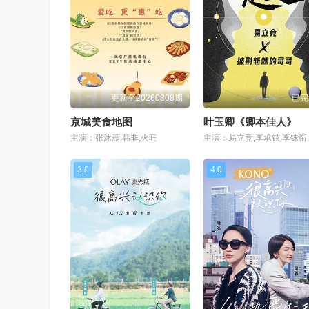
更新至20260808期
已完
京城美食地图
叶玉卿《卿本佳人》
主演：张沐莀,韩非,火旺
3.0
4.0