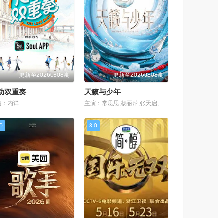
更新至20260808期
更新至20260808期
动双重奏
天籁与少年
演：内详
主演：常思思,杨丽萍,张天启,胡海泉,艾热,阿朵
.0
8.0