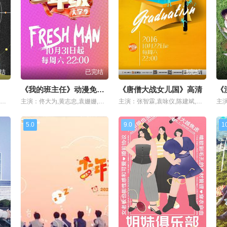
结
已完结
已完结
《我的班主任》动漫免费观看全集
《唐僧大战女儿国》高清
《
主演：易立竞,李承铉,李铢衔,赵文卓,刘聪,陈小春,黄贯中,言承旭,白举纲,张淇,胡海泉,谢天华,林晓峰,欧阳靖,高瀚宇
主演：佟大为,黄志忠,袁姗姗,刘芸,左溢,佟梦实,宋妍霏,葛洧吟,高旻睿,史文翔,袁雨萱,万国鹏,邢菲,邵明明,吕绍聪,王梓薇
主演：张智霖,袁咏仪,陈建斌,娄艺潇,孙耀琦,成毅,赵志伟,孟子义,李莎旻子,于济玮,潘宥诚,刘嘉文,曹曦月,倪言,虞书欣,刘润南,陈信喆,田依桐,张昊玥,吴懿韬,王
5.0
9.0
1