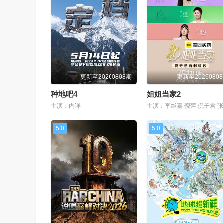
更新至20260808期
更新至2026080
种地吧4
姐姐当家2
主演：内详
5.0
5.0