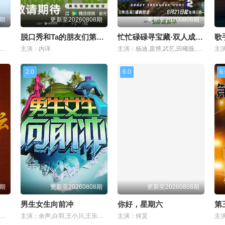
8期
更新至20260808期
更新至20260808期
脱口秀和Ta的朋友们第三季
忙忙碌碌寻宝藏·双人成行季
歌手
主演：孙红雷,李乃文,郭京飞,刘宇宁,龚俊,陈星旭,王玉雯,林一
主演：内详
主演：杨迪,庞博,武艺,田曦薇,王安宇,黄子弘凡,李维嘉,黄明昊,胡一天,吴昕,孙阳,孙阳,Sunny,Sun
主
2.0
6.0
8
8期
更新至20260808期
更新至20260808期
男生女生向前冲
你好，星期六
第
主演：易中天,于丹,王立群,刘心武,周汝昌,阎崇年,郦波,钱文忠,葛剑雄,蒙曼,纪连海,赵晓岚,马未都,袁腾飞,周国平,孔庆东,鲍鹏山,曾仕强,王蒙
主演：余声,白羽,王小川,王乐乐,宋秋熠,张亚群
主演：何炅
主