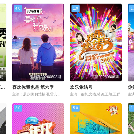
4.0
1.0
1
8期
更新至20260808期
更新20260808期
脱口秀和Ta的朋友们 第三季
喜欢你我也是 第六季
欢乐集结号
你
主演：辰亦儒 何浩楠 孔雪儿 美娜 王一珩 张馨予
主演：董凯,文杰,璐璐,王旭,王群
3.0
5.0
1