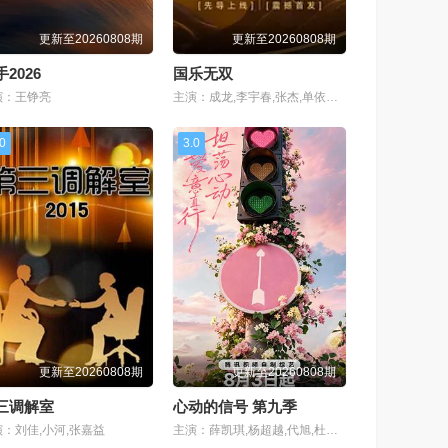
更新至20260808期
更新至20260808期
2026
国乐无双
演：王铮亮
主演：成龙,李宇春,张杰,单依纯,宋亚轩,梁咏琪,王菀之,王栎鑫,张子墨,何浩楠,李昊,姚晓棠,井胧,邵子恒,徐子未,后弦,林奕匡
.0
3.0
更新至20260808期
更新至20260808期
三调解室
心动的信号 第九季
演：刘佳,小河,张嘉益
主演：薛凯琪,杨超越,代旭,杜海涛,张纯烨