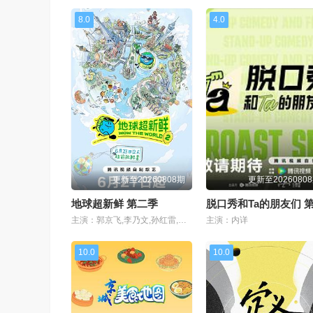
8.0
4.0
更新至20260808期
更新至2026080
地球超新鲜 第二季
主演：郭京飞,李乃文,孙红雷,王玉雯,陈星旭,刘宇宁,林一,龚俊
主演：内详
10.0
10.0