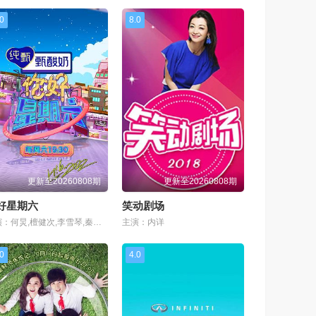
.0
8.0
更新至20260808期
更新至20260808期
好星期六
笑动剧场
主演：何炅,檀健次,李雪琴,秦霄贤,王鹤棣,黄明昊,蔡文静,赵小棠,冯禧
主演：内详
.0
4.0