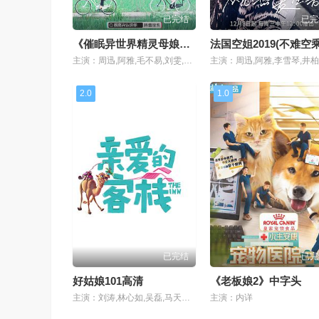
已完结
已完
《催眠异世界精灵母娘》动漫在线
主演：周迅,阿雅,毛不易,刘雯,李泽锋,姚晨,李沁,王源,欧阳娜娜
2.0
1.0
已完结
已完
好姑娘101高清
《老板娘2》中字头
主演：刘涛,林心如,吴磊,马天宇,张翰,陈翔,阚清子,李兰迪,王子文,乔欣,秦海璐,赖冠霖
主演：内详