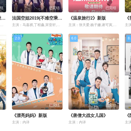
结
已完结
已完结
法国空姐2019(不难空乘)完整版
法国空姐2019(不难空乘)抢先版百度
《温泉旅行2》新版
主演：周迅,阿雅,李雪琴,井柏然,周雨彤,杨丞琳,彭昱畅,周深,窦靖童
主演：马嘉祺,丁程鑫,宋亚轩,刘耀文,张真源,严浩翔,贺峻霖
主演：张天爱,杨子姗,谢可寅,李诞,庞博,陈学冬,李一桐,张亦驰,赵晓苏
2.0
6.0
8
结
已完结
已完结
《漂亮妈妈》新版
《唐僧大战女儿国》
《
主演：内详
主演：内详