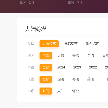
主演：内详
主演：张绍刚,黄健翔,涂磊,徐睿
大陆综艺
类型
大陆综艺
日韩综艺
港台综艺
地区
全部
大陆
香港
台湾
日
年份
全部
2024
2023
2022
2
语言
全部
国语
粤语
英语
日
排序
时间
人气
评分