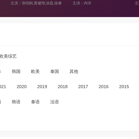
主演：内详
主演：余声,白羽,王小川,王乐乐,宋秋熠,张亚群
主
欧美综艺
本
韩国
欧美
泰国
其他
021
2020
2019
2018
2017
2016
2015
语
韩语
泰语
法语