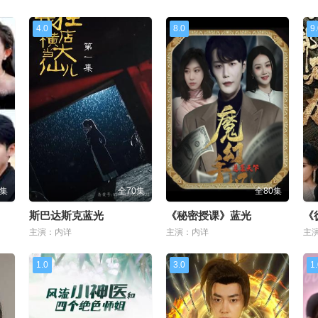
4.0
8.0
9
0集
全70集
全80集
斯巴达斯克蓝光
《秘密授课》蓝光
《
主演：内详
主演：内详
主
1.0
3.0
1