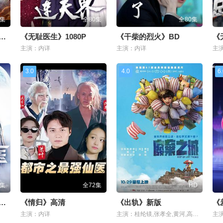
0集
全80集
全80集
轮上的疯狂派对》蓝光
《无耻医生》1080P
《干柴的烈火》BD
《
主演：内详
主演：内详
主
3.0
4.0
6
0集
全72集
HD
育岛》动漫第一季百度在线观看
《情归》高清
《出轨》新版
《
主演：内详
主演：桂纶镁,张孝全,黄河,高捷,李烈
主演