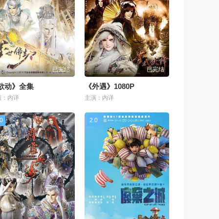
已完结
已完结
欲动》全集
《外遇》1080P
演：内详
主演：内详
.0
2.0