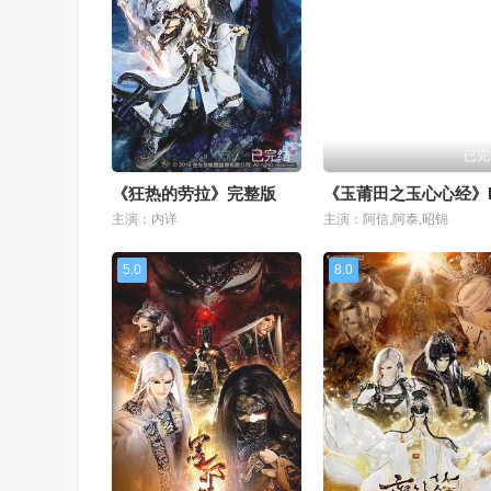
已完结
已完
《狂热的劳拉》完整版
《玉莆田之玉心心经》
主演：内详
主演：阿信,阿泰,昭锦
5.0
8.0