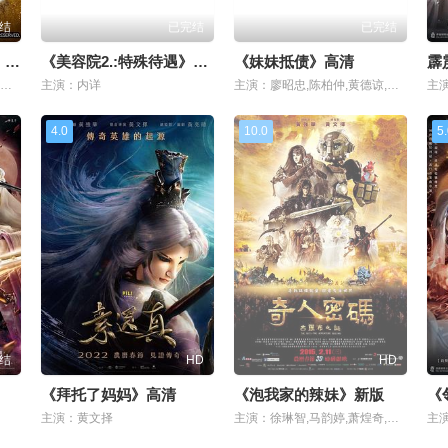
结
已完结
已完结
《新金牌梅花1尼姑庵》BD
《美容院2.:特殊待遇》国语
《妹妹抵债》高清
霹
主演：廖昭忠,陈柏仲,黄德谅,陈宪忠,吴振华,吴筱丹,黄佑任,王柏尧,赖文贤
主演：内详
主演：廖昭忠,陈柏仲,黄德谅,陈宪忠,吴振华,黄燕飞,吴筱丹,黄佑任,王柏尧,赖文贤
主
4.0
10.0
5
结
HD
HD
《拜托了妈妈》高清
《泡我家的辣妹》新版
《
主演：黄文择
主演：徐琳智,马韵婷,萧煌奇,黄丽玲,黄文择,王希华,孙若瑜,陈进益,张汶钧,夏治世,穆宣名,刘家渝,徐健春,何吴雄,陈宗岳
主