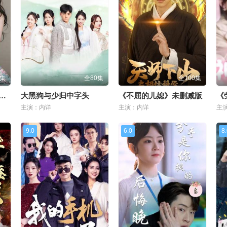
0集
全80集
全100集
情的妈妈》动漫全集观看中文版
大黑狗与少归中字头
《不屈的儿媳》未删减版
《
主演：内详
主演：内详
主
9.0
6.0
8