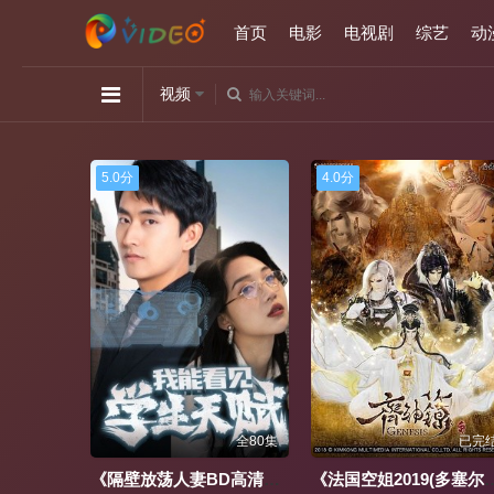
首页
电影
电视剧
综艺
动
视频
4.0分
10.0分
全80集
已完结
全10
《隔壁放荡人妻BD高清》电影
《法国空姐2019(多塞尔航空)》电视剧
《销冠的秘密》