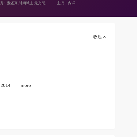
主演：内详
主演：素还真,时间城主,最光阴,妲眸姬,舍脂多,齐天变
收起
2014
more