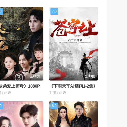
.0
7.0
全80集
全80集
徒弟爱上师母》1080P
《下雨天车站避雨1-2集》
演：内详
主演：内详
.0
8.0