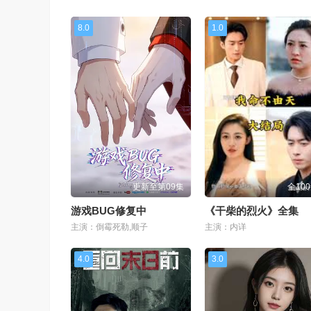
8.0
1.0
更新至第09集
全10
游戏BUG修复中
《干柴的烈火》全集
主演：倒霉死勒,顺子
主演：内详
4.0
3.0