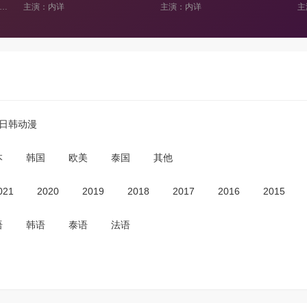
主演：内详
主演：素还真,时间城主,最光阴,妲眸姬,舍脂多,齐天变
日韩动漫
本
韩国
欧美
泰国
其他
021
2020
2019
2018
2017
2016
2015
语
韩语
泰语
法语