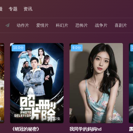
漫
专题
资讯
动作片
爱情片
科幻片
恐怖片
战争片
喜剧片
9.0分
7.0分
0集
全80集
更新至第55集
我同学的妈妈hd
霹雳英雄战纪之刜伐世界