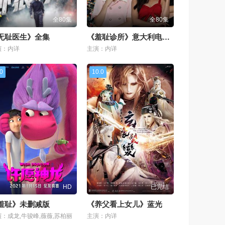
全80集
全80集
无耻医生》全集
《羞耻诊所》意大利电影演员阵容
演：内详
主演：内详
.0
10.0
HD
已完结
羞耻》未删减版
《养父看上女儿》蓝光
：成龙,牛骏峰,薇薇,苏柏丽
主演：内详