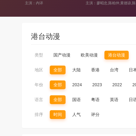
主演：廖昭忠,陈柏仲,黄德谅,陈宪忠,吴振华,吴筱丹,黄佑任,王柏尧,赖文贤
主演：内详
港台动漫
类型
国产动漫
欧美动漫
港台动漫
地区
全部
大陆
香港
台湾
日
年份
全部
2024
2023
2022
2
语言
全部
国语
粤语
英语
日
排序
时间
人气
评分