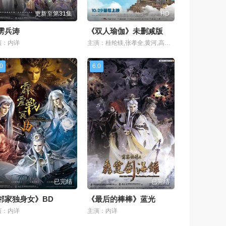
更新至第31集
HD
雳兵涛
《双人瑜伽》未删减版
演：内详
主演：桂纶镁,张孝全,黄河,高捷,李烈
.0
6.0
已完结
已完结
邻家独身女》BD
《最后的棒棒》蓝光
演：内详
主演：内详