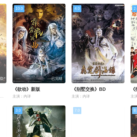
10.0
4.0
2
HD
已完结
已完结
《欲动》新版
《别墅交换》BD
《
主演：徐琳智,马韵婷,萧煌奇,黄丽玲,黄文择,王希华,孙若瑜,陈进益,张汶钧,夏治世,穆宣名,刘家渝,徐健春,何吴雄,陈宗岳
主演：内详
主演：内详
3.0
7.0
8