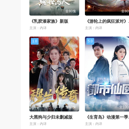
全80集
全8
《乳胶漆家族》新版
《游
主演：内详
主演：内详
1.0
5.0
全60集
全10
大黑狗与少归未删减版
《生
主演：内详
主演：内详