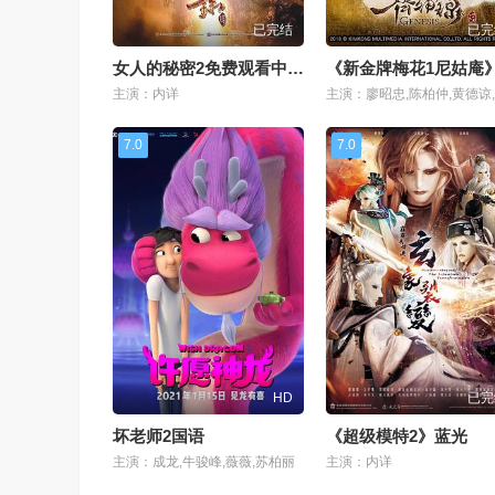
已完结
已完
女人的秘密2免费观看中文版电视剧
主演：内详
7.0
7.0
HD
已完
坏老师2国语
《超级模特2》蓝光
主演：成龙,牛骏峰,薇薇,苏柏丽
主演：内详