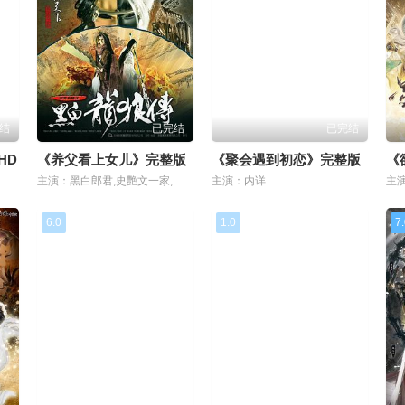
结
已完结
已完结
HD
《养父看上女儿》完整版
《聚会遇到初恋》完整版
《
主演：黑白郎君,史艷文一家,藏鏡人
主演：内详
主
6.0
1.0
7