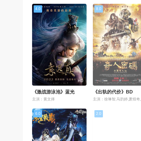
4.0
8.0
HD
《激战游泳池》蓝光
《出轨的代价》BD
主演：黄文择
6.0
2.0