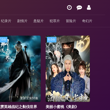
纪录片
剧情片
悬疑片
犯罪片
冒险片
奇幻片
6.0分
5.0分
10.0分
全63集
更新至54集
美丽小蜜桃《美剧》
《放课后的体育课》高清完整版
《金牌