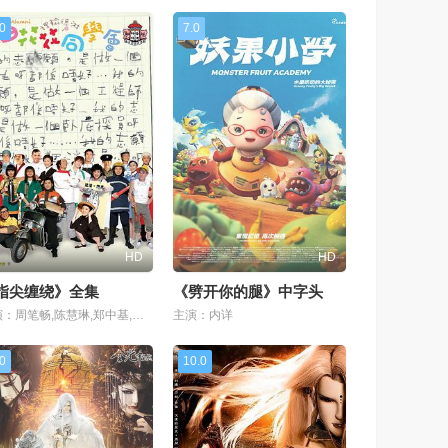
.0
7.0
HD
HD
指尖缠绕》全集
《劈开你的腿》中字头
主演：周笔畅,陈慧琳,郑中基,梁咏琪,吴君如,黄秋生,曾志伟,陈柏霖,何超仪,张靓颖,池珍熙,房祖名,吴镇宇,余文乐,吴彦祖,林海峰,谢霆锋,张达明,苗侨伟,刘以达,
主演：内详
.0
10.0