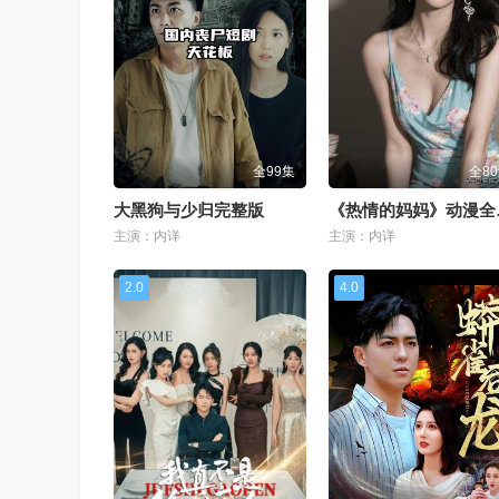
全99集
全8
大黑狗与少归完整版
《热
主演：内详
主演：内详
2.0
4.0