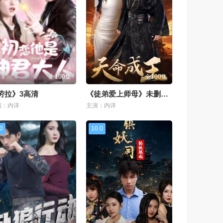
全100集
全100集
劳拉》3高清
《徒弟爱上师母》未删减版
演：内详
主演：内详
.0
10.0