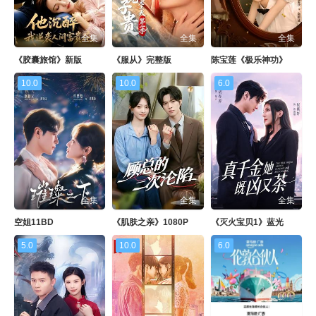
全集
全集
全集
《胶囊旅馆》新版
《服从》完整版
陈宝莲《极乐神功》
10.0
10.0
6.0
全集
全集
全集
空姐11BD
《肌肤之亲》1080P
《灭火宝贝1》蓝光
5.0
10.0
6.0