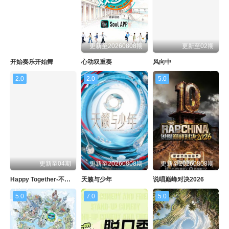
更新至20260808期
更新至20260808期
更新至02期
开始奏乐开始舞
心动双重奏
风向中
2.0
2.0
5.0
更新至04期
更新至20260808期
更新至20260808期
Happy Together-不是一个人真好
天籁与少年
说唱巅峰对决2026
5.0
7.0
5.0