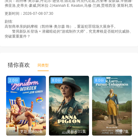
演员：凯特琳·奥尔森,丹尼尔·逊亚塔,德尼兹·阿克代尼兹,杰奎琳·爱默森,辛丽娜·
弗亚洛,史蒂夫·豪威,阿米拉·J,Hannah E. Keaton,马修·兰姆,贾维西亚·莱斯利,凯
更新时间：2026-07-08 07:30
剧情:
高智商单亲妈妈摩根（凯特琳·奥尔森 饰），重返犯罪现场大展身手。
警局新队长登场 + 潜藏暗处的“游戏制作大师”，究竟摩根是否能对抗威胁、
突破重重案件？
猜你喜欢
同类型
2.0分
8.0分
8.0分
更新至第02集
更新至01集
全7集