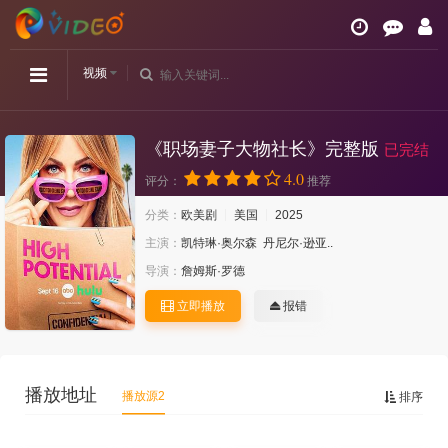
视频
《职场妻子大物社长》完整版
已完结
4.0
评分：
推荐
分类：
欧美剧
美国
2025
主演：
凯特琳·奥尔森
丹尼尔·逊亚..
导演：
詹姆斯·罗德
立即播放
报错
播放地址
播放源2
排序