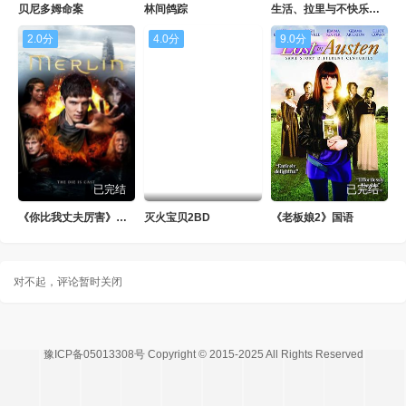
贝尼多姆命案
林间鸽踪
生活、拉里与不快乐的追求：一部美国史
2.0分
4.0分
9.0分
已完结
已完结
《你比我丈夫厉害》中文版讲什么
灭火宝贝2BD
《老板娘2》国语
对不起，评论暂时关闭
豫ICP备05013308号 Copyright © 2015-2025 All Rights Reserved