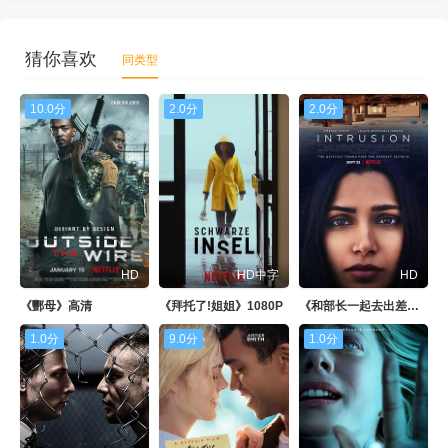
猜你喜欢
同类型
10.0分
2.0分
2.0分
HD
HD中字
HD
《酆母》高清
《拜托了!姐姐》1080P
《和部长一起去出差》结局讲了什么
1.0分
9.0分
1.0分